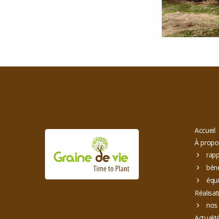
Accueil
À propo
rapp
bén
équi
Réalisat
nos 
Actualit