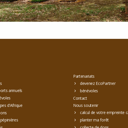
Partenariats
s
devenez EcoPartner
orts annuels
bénévoles
évoles
Contact
pes d’Afrique
Nous soutenir
calcul de votre empreinte 
ions
pépinières
planter ma forêt
és
collecte de dons