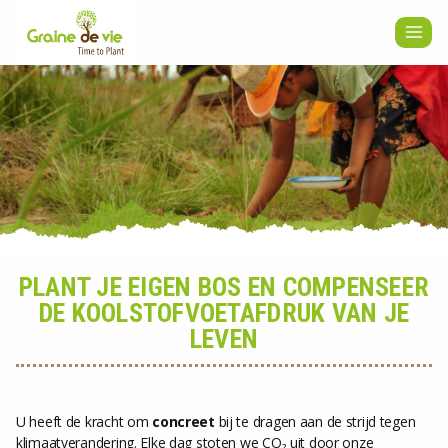
Skip
to
content
PLANT JE EIGEN BOS EN COMPENSEER
DE KOOLSTOFVOETAFDRUK VAN JE
LEVEN
U heeft de kracht om
concreet
bij te dragen aan de strijd tegen
klimaatverandering. Elke dag stoten we CO₂ uit door onze