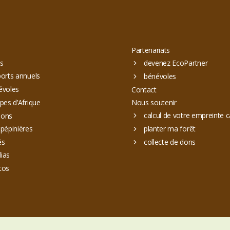
Partenariats
s
devenez EcoPartner
orts annuels
bénévoles
évoles
Contact
pes d’Afrique
Nous soutenir
calcul de votre empreinte 
ions
pépinières
planter ma forêt
és
collecte de dons
ias
tos