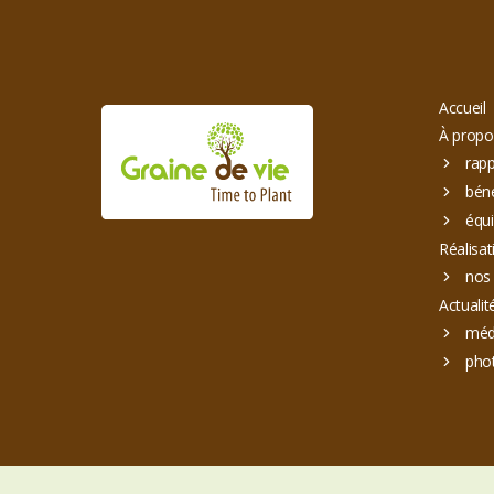
Accueil
À propo
rapp
bén
équi
Réalisat
nos 
Actualit
méd
pho