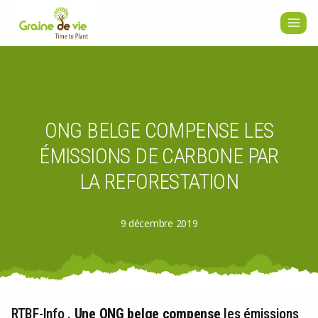
Aller
au
contenu
ONG BELGE COMPENSE LES
ÉMISSIONS DE CARBONE PAR
LA REFORESTATION
9 décembre 2019
RTBF-Info .
Une ONG belge compense
les émissions