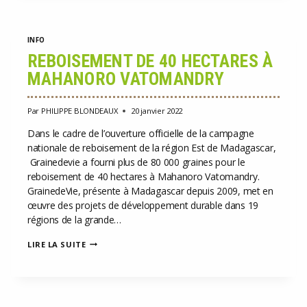
ÉLÈVES
D’ANTOLOJANAHARY
INFO
REBOISEMENT DE 40 HECTARES À
MAHANORO VATOMANDRY
Par
PHILIPPE BLONDEAUX
20 janvier 2022
Dans le cadre de l’ouverture officielle de la campagne
nationale de reboisement de la région Est de Madagascar,
Grainedevie a fourni plus de 80 000 graines pour le
reboisement de 40 hectares à Mahanoro Vatomandry.
GrainedeVie, présente à Madagascar depuis 2009, met en
œuvre des projets de développement durable dans 19
régions de la grande…
REBOISEMENT
LIRE LA SUITE
DE
40
HECTARES
À
MAHANORO
VATOMANDRY