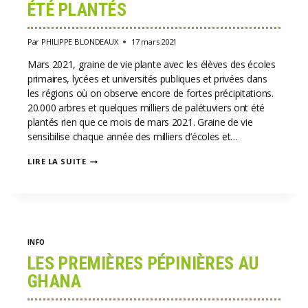
ÉTÉ PLANTÉS
Par
PHILIPPE BLONDEAUX
17 mars 2021
Mars 2021, graine de vie plante avec les élèves des écoles
primaires, lycées et universités publiques et privées dans
les régions où on observe encore de fortes précipitations.
20.000 arbres et quelques milliers de palétuviers ont été
plantés rien que ce mois de mars 2021. Graine de vie
sensibilise chaque année des milliers d’écoles et…
20.000
LIRE LA SUITE
ARBRES
ET
QUELQUES
MILLIERS
DE
PALÉTUVIERS
ONT
INFO
ÉTÉ
PLANTÉS
LES PREMIÈRES PÉPINIÈRES AU
GHANA