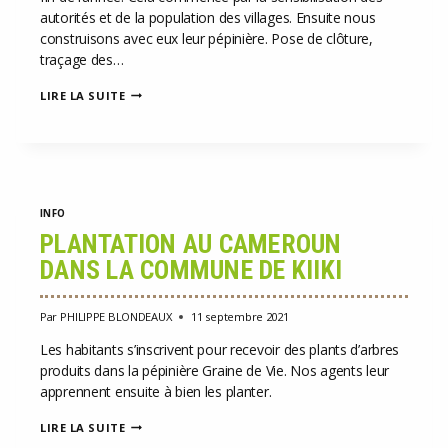
autorités et de la population des villages. Ensuite nous
construisons avec eux leur pépinière. Pose de clôture,
traçage des…
300
LIRE LA SUITE
PÉPINIÈRES
À
LA
FIN
DE
L’ANNÉE
2021
INFO
PLANTATION AU CAMEROUN
DANS LA COMMUNE DE KIIKI
Par
PHILIPPE BLONDEAUX
11 septembre 2021
Les habitants s’inscrivent pour recevoir des plants d’arbres
produits dans la pépinière Graine de Vie. Nos agents leur
apprennent ensuite à bien les planter.
PLANTATION
LIRE LA SUITE
AU