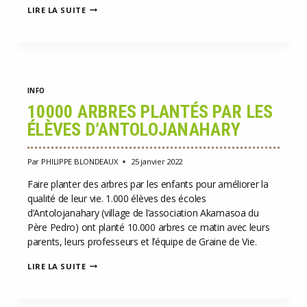
PLANTATION
LIRE LA SUITE
DE
190
PLANTS
À
NOSY
BE
INFO
10000 ARBRES PLANTÉS PAR LES
ÉLÈVES D’ANTOLOJANAHARY
Par
PHILIPPE BLONDEAUX
25 janvier 2022
Faire planter des arbres par les enfants pour améliorer la
qualité de leur vie. 1.000 élèves des écoles
d’Antolojanahary (village de l’association Akamasoa du
Père Pedro) ont planté 10.000 arbres ce matin avec leurs
parents, leurs professeurs et l’équipe de Graine de Vie.
10000
LIRE LA SUITE
ARBRES
PLANTÉS
PAR
LES