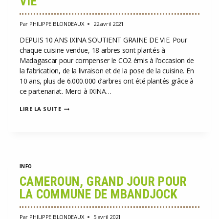
VIE
Par
PHILIPPE BLONDEAUX
22 avril 2021
DEPUIS 10 ANS IXINA SOUTIENT GRAINE DE VIE. Pour
chaque cuisine vendue, 18 arbres sont plantés à
Madagascar pour compenser le CO2 émis à l’occasion de
la fabrication, de la livraison et de la pose de la cuisine. En
10 ans, plus de 6.000.000 d’arbres ont été plantés grâce à
ce partenariat. Merci à IXINA…
IXINA
LIRE LA SUITE
FÊTE
LES
10
ANS
DE
COLLABORATION
AVEC
INFO
GRAINE
DE
CAMEROUN, GRAND JOUR POUR
VIE
LA COMMUNE DE MBANDJOCK
Par
PHILIPPE BLONDEAUX
5 avril 2021