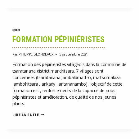
CAMEROUN
DANS
LA
COMMUNE
DE
KIIKI
INFO
FORMATION PÉPINIÉRISTES
Par
PHILIPPE BLONDEAUX
5 septembre 2021
Formation des pépiniéristes villageois dans la commune de
tsaratanana district mandritsara, 7 villages sont
concernées (tsaratanana ,ambalamadiro, maitsomalaza
,ambohitsara , ankady , antananambo), l’objectif de cette
formation est , renforcements de la capacité de nous
pépiniéristes et amélioration, de qualité de nos jeunes
plants.
FORMATION
LIRE LA SUITE
PÉPINIÉRISTES