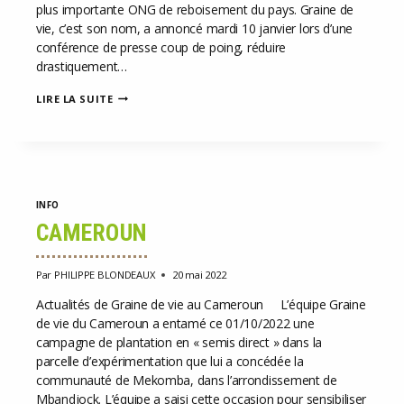
plus importante ONG de reboisement du pays. Graine de
vie, c’est son nom, a annoncé mardi 10 janvier lors d’une
conférence de presse coup de poing, réduire
drastiquement…
FACE
LIRE LA SUITE
À
L’URGENCE
CLIMATIQUE,
GRAINE
DE
VIE
SE
INFO
CONCENTRE
SUR
CAMEROUN
LES
ZONES
D’INTERVENTIONS
Par
PHILIPPE BLONDEAUX
20 mai 2022
OÙ
LES
Actualités de Graine de vie au Cameroun L’équipe Graine
PARTIES
de vie du Cameroun a entamé ce 01/10/2022 une
PRENANTES
SONT
campagne de plantation en « semis direct » dans la
LES
parcelle d’expérimentation que lui a concédée la
PLUS
communauté de Mekomba, dans l’arrondissement de
ENGAGÉES.
Mbandjock. L’équipe a saisi cette occasion pour sensibiliser