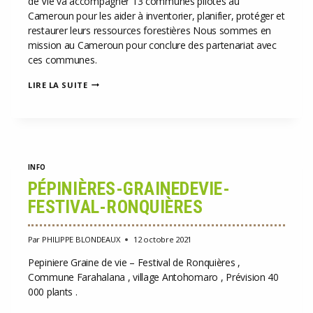
de Vie va accompagner 13 communes pilotes au
Cameroun pour les aider à inventorier, planifier, protéger et
restaurer leurs ressources forestières Nous sommes en
mission au Cameroun pour conclure des partenariat avec
ces communes.
ETAT
LIRE LA SUITE
LUXEMBOURGEOIS
ET
CAMEROUN
INFO
PÉPINIÈRES-GRAINEDEVIE-
FESTIVAL-RONQUIÈRES
Par
PHILIPPE BLONDEAUX
12 octobre 2021
Pepiniere Graine de vie – Festival de Ronquières ,
Commune Farahalana , village Antohomaro , Prévision 40
000 plants .