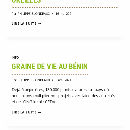
OREILLES
Par
PHILIPPE BLONDEAUX
16 mai 2021
STORYLIFIC:
LIRE LA SUITE
LE
PODCAST
QUI
FAIT
PLANTER
DES
ARBRES
INFO
AVEC
VOS
GRAINE DE VIE AU BÉNIN
OREILLES
Par
PHILIPPE BLONDEAUX
9 mai 2021
Déjà 6 pépinières, 180.000 plants d’arbres. Un pays où
nous allons multiplier nos projets avec l’aide des autorités
et de l’ONG locale CEDV.
GRAINE
LIRE LA SUITE
DE
VIE
AU
BÉNIN