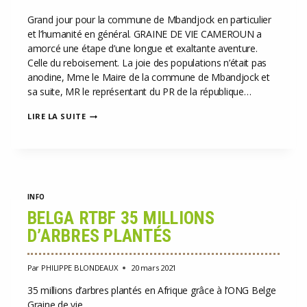
Grand jour pour la commune de Mbandjock en particulier
et l’humanité en général. GRAINE DE VIE CAMEROUN a
amorcé une étape d’une longue et exaltante aventure.
Celle du reboisement. La joie des populations n’était pas
anodine, Mme le Maire de la commune de Mbandjock et
sa suite, MR le représentant du PR de la république…
CAMEROUN,
LIRE LA SUITE
GRAND
JOUR
POUR
LA
COMMUNE
DE
MBANDJOCK
INFO
BELGA RTBF 35 MILLIONS
D’ARBRES PLANTÉS
Par
PHILIPPE BLONDEAUX
20 mars 2021
35 millions d’arbres plantés en Afrique grâce à l’ONG Belge
Graine de vie