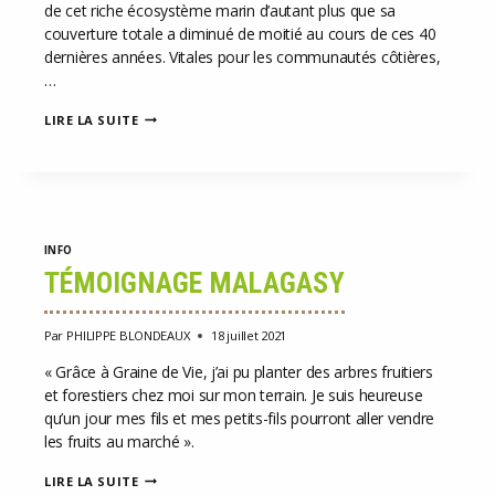
de cet riche écosystème marin d’autant plus que sa
couverture totale a diminué de moitié au cours de ces 40
dernières années. Vitales pour les communautés côtières,
…
L’ÉCOSYSTÈME
LIRE LA SUITE
DES
MANGROVES
INFO
TÉMOIGNAGE MALAGASY
Par
PHILIPPE BLONDEAUX
18 juillet 2021
« Grâce à Graine de Vie, j’ai pu planter des arbres fruitiers
et forestiers chez moi sur mon terrain. Je suis heureuse
qu’un jour mes fils et mes petits-fils pourront aller vendre
les fruits au marché ».
TÉMOIGNAGE
LIRE LA SUITE
MALAGASY