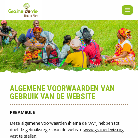
Skip
to
content
ALGEMENE VOORWAARDEN VAN
GEBRUIK VAN DE WEBSITE
PREAMBULE
Deze algemene voorwaarden (hierna de “AV”) hebben tot
doel de gebruiksregels van de website
www.grainedevie.org
vast te stellen.