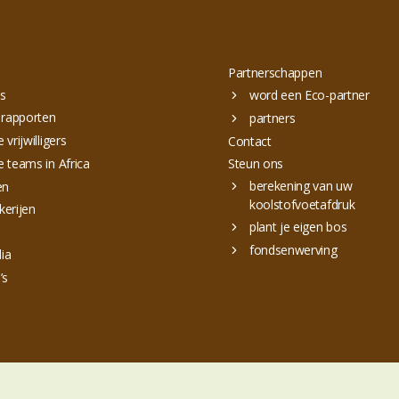
Partnerschappen
s
word een Eco-partner
 rapporten
partners
 vrijwilligers
Contact
 teams in Africa
Steun ons
berekening van uw
en
koolstofvoetafdruk
kerijen
plant je eigen bos
fondsenwerving
ia
’s