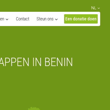
NL
pen
Contact
Steun ons
Een donatie doen
APPEN IN BENIN