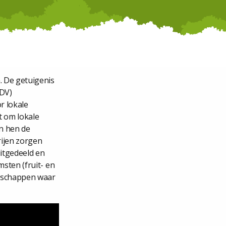
 De getuigenis
EDV)
r lokale
 om lokale
n hen de
ijen zorgen
itgedeeld en
sten (fruit- en
nschappen waar