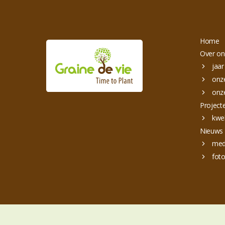
Home
Over on
jaar
onze
onze
Project
kwe
Nieuws
med
foto